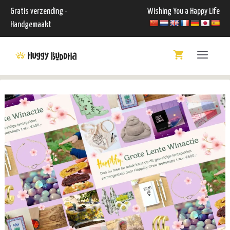
Ga
Gratis verzending -
Wishing You a Happy Life
naar
Handgemaakt
de
Menu
inhoud