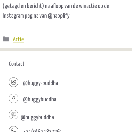
(getagd en bericht) na afloop van de winactie op de
Instagram pagina van @happlify
Categorieën
Actie
Contact
@huggy-buddha
@huggybuddha
@huggybuddha
+31(0)6 21837261