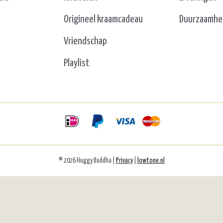
Origineel kraamcadeau
Duurzaamhe
Vriendschap
Playlist
© 2026 Huggy Buddha |
Privacy
|
lowtone.nl