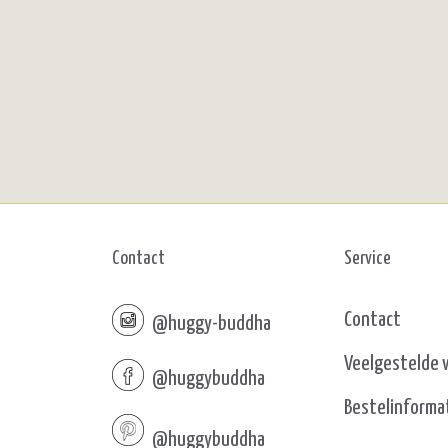
Contact
Service
Contact
@huggy-buddha
Veelgestelde 
@huggybuddha
Bestelinforma
@huggybuddha