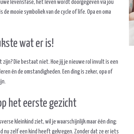
ieuwe levensfase, het leven wordt doorgegeven via jou
 is de mooie symboliek van de cycle of life. Opa en oma
kste wat er is!
ijn? Die bestaat niet. Hoe jij je nieuwe rol invult is een
deren én de omstandigheden. Een ding is zeker, opa of
jn.
op het eerste gezicht
erse kleinkind ziet, wil je waarschijnlijk maar één ding:
d nu zelf een kind heeft gekregen. Zonder dat ze er iets