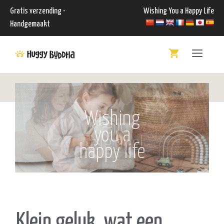
Ga
Gratis verzending -
Wishing You a Happy Life
naar
Handgemaakt
de
Menu
inhoud
Wishing
you a
happy life
Klein geluk, wat een