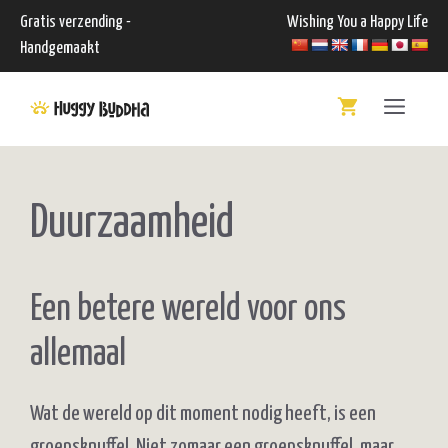
Ga
Gratis verzending -
Wishing You a Happy Life
naar
Handgemaakt
de
Menu
inhoud
Duurzaamheid
Een betere wereld voor ons
allemaal
Wat de wereld op dit moment nodig heeft, is een
groepsknuffel. Niet zomaar een groepsknuffel, maar