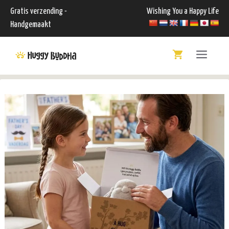
Ga
Gratis verzending -
Wishing You a Happy Life
naar
Handgemaakt
de
Menu
inhoud