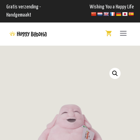
Ga
Gratis verzending -
Wishing You a Happy Life
naar
Handgemaakt
de
Menu
inhoud